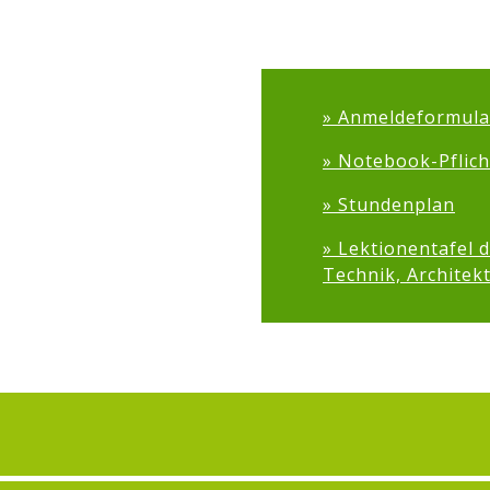
Anmeldeformula
Notebook-Pflich
Stundenplan
Lektionentafel 
Technik, Architekt