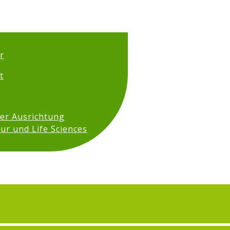
r
t
der Ausrichtung
ur und Life Sciences