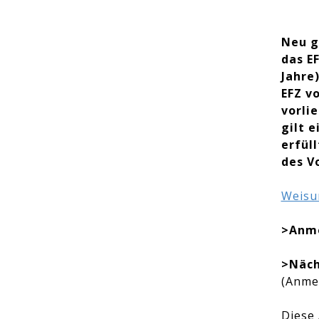
Neu g
das E
Jahre
EFZ v
vorli
gilt 
erfül
des V
​Weisu
>Anme
>Näch
(Anmel
Diese 