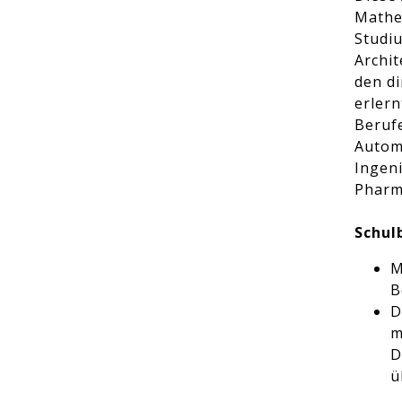
Mathem
Studi
Archit
den d
erlern
Berufe
Automa
Ingen
Pharm
Schul
M
B
D
m
D
ü