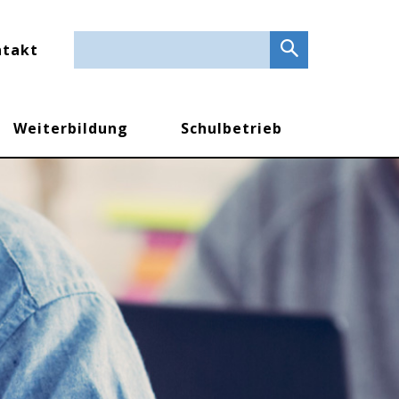
bbzp.header
ntakt
Weiterbildung
Schulbetrieb